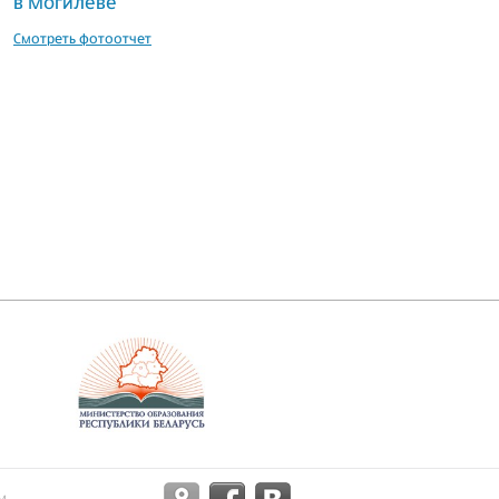
в Могилеве
Смотреть фотоотчет
м