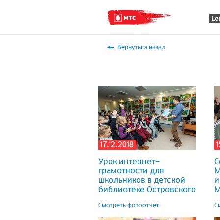
Вернуться назад
17.12.2018
1
Урок интернет-
С
грамотности для
М
школьников в детской
и
библиотеке Островского
М
Смотреть фотоотчет
С