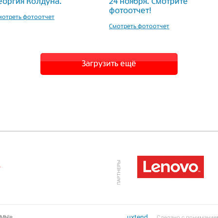
еоргия Колдуна.
24 ноября. Смотрите
фотоотчет!
мотреть фотоотчет
Смотреть фотоотчет
Загрузить ещё
uxtend
емы»
— Cделано с понимание