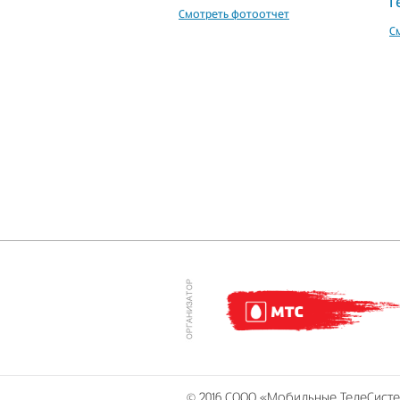
Г
Смотреть фотоотчет
С
© 2016 СООО «Мобильные ТелеСист