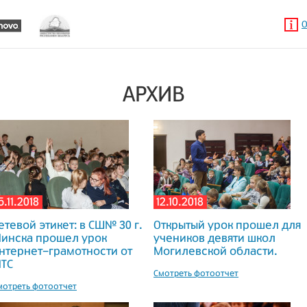
О
АРХИВ
5.11.2018
12.10.2018
етевой этикет: в СШ№ 30 г.
Открытый урок прошел для
инска прошел урок
учеников девяти школ
нтернет-грамотности от
Могилевской области.
ТС
Смотреть фотоотчет
мотреть фотоотчет