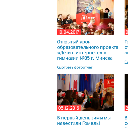
10.04.2017
0
Открытый урок
Г
образовательного проекта
о
«Дети в интернете» в
а
гимназии №35 г. Минска
С
Смотреть фотоотчет
05.12.2016
2
В первый день зимы мы
В
навестили Гомель!
с