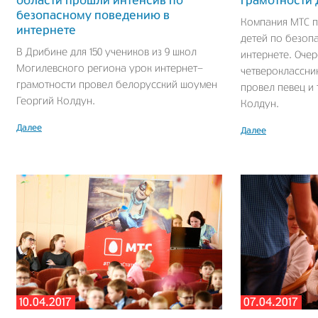
области прошли интенсив по
грамотности 
безопасному поведению в
Компания МТС п
интернете
детей по безоп
В Дрибине для 150 учеников из 9 школ
интернете. Очер
Могилевского региона урок интернет-
четвероклассни
грамотности провел белорусский шоумен
провел певец и
Георгий Колдун.
Колдун.
Далее
Далее
10.04.2017
07.04.2017