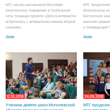
МТС научил школьников Могилева
МТС продолжает
безопасному поведению в Глобальной
безопасному ис
сети. Команда проекта «Дети в интернете»
Бесплатное зан
встретилась с четвероклассниками второй
минской средне
гимназии.
и телеведущий 
Далее
Далее
12.10.2018
24.09.2018
Ученики девяти школ Могилевской
МТС продолжа