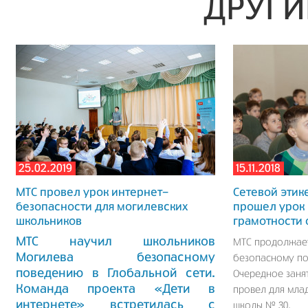
ДРУГИ
25.02.2019
15.11.2018
МТС провел урок интернет-
Сетевой этик
безопасности для могилевских
прошел урок
школьников
грамотности 
МТС научил школьников
МТС продолжает
Могилева безопасному
безопасному по
поведению в Глобальной сети.
Очередное заня
Команда проекта «Дети в
провел для мла
интернете» встретилась с
школы № 30.